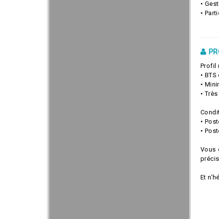
• Ges
• Part
PR
Profil
• BTS
• Min
• Très
Condit
• Pos
• Post
Vous ê
précis
Et n’h