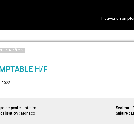
Trouvez un emplo
our aux offres
MPTABLE H/F
n 2022
pe de poste :
Interim
Secteur :
B
calisation :
Monaco
Salaire :
En