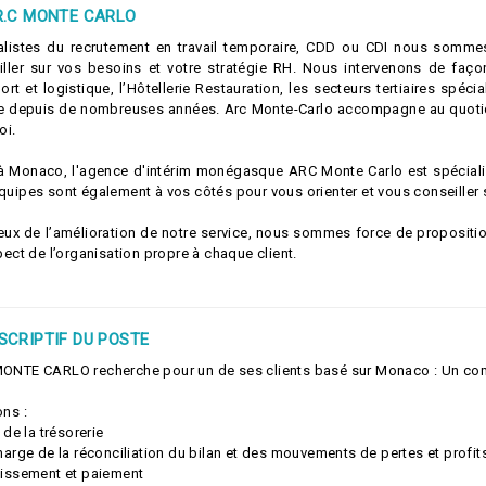
R.C MONTE CARLO
alistes du recrutement en travail temporaire, CDD ou CDI nous somme
iller sur vos besoins et votre stratégie RH. Nous intervenons de façon
ort et logistique, l’Hôtellerie Restauration, les secteurs tertiaires spéc
e depuis de nombreuses années. Arc Monte-Carlo accompagne au quotidie
oi.
à Monaco, l'agence d'intérim monégasque ARC Monte Carlo est spécialis
uipes sont également à vos côtés pour vous orienter et vous conseiller s
eux de l’amélioration de notre service, nous sommes force de propositi
pect de l’organisation propre à chaque client.
SCRIPTIF DU POSTE
ONTE CARLO recherche pour un de ses clients basé sur Monaco : Un co
ns :
i de la trésorerie
harge de la réconciliation du bilan et des mouvements de pertes et profit
aissement et paiement