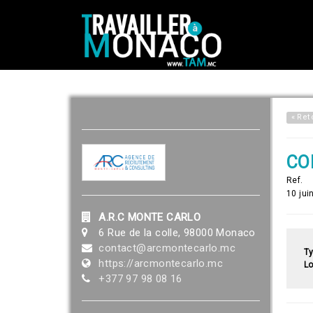
« Ret
CO
Ref.
10 jui
A.R.C MONTE CARLO
6 Rue de la colle, 98000 Monaco
contact@arcmontecarlo.mc
Ty
https://arcmontecarlo.mc
Lo
+377 97 98 08 16