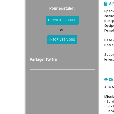
A.
Pour postuler :
Spéci
conse
CONNECTEZ-VOUS
transp
équip
ou
l’empl
INSCRIVEZ-VOUS
Basé 
Nos éq
Souci
Partager l'offre
le res
DE
ARC M
Missio
• Suiv
• En c
• Enc