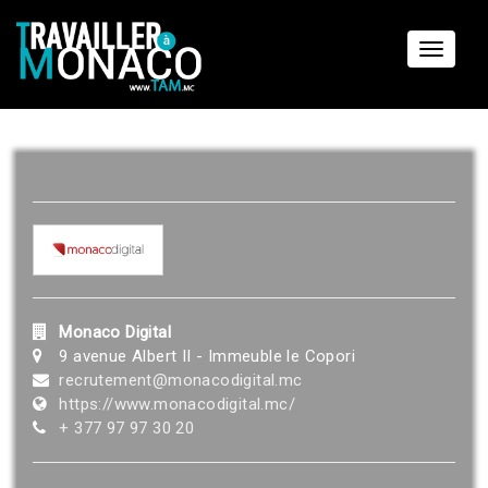
Toggle
navigat
Monaco Digital
9 avenue Albert II - Immeuble le Copori
recrutement@monacodigital.mc
https://www.monacodigital.mc/
+ 377 97 97 30 20