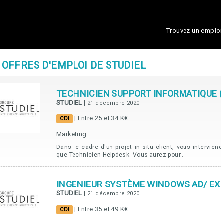
Trouvez un emplo
 OFFRES D'EMPLOI DE STUDIEL
TECHNICIEN SUPPORT INFORMATIQUE 
STUDIEL
|
21 décembre 2020
| Entre 25 et 34 K€
CDI
Marketing
Dans le cadre d'un projet in situ client, vous intervien
que Technicien Helpdesk. Vous aurez pour...
INGENIEUR SYSTÈME WINDOWS AD/ EX
STUDIEL
|
21 décembre 2020
| Entre 35 et 49 K€
CDI