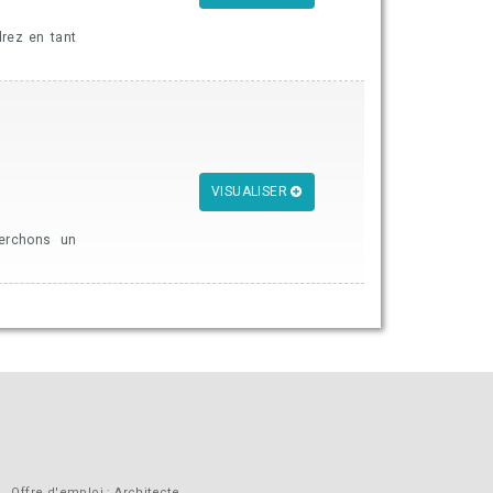
drez en tant
VISUALISER
herchons un
Offre d'emploi : Architecte