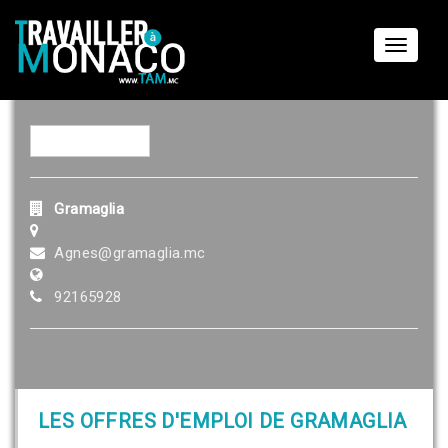
Toggle
navigat
Gramaglia
Agnes@gramaglia.mc
92165928
LES OFFRES D'EMPLOI DE GRAMAGLIA